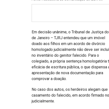
Projetos do IBDFAM
Eventos / Lives
Covid-19
Alienação Parental
Em decisão unânime, o Tribunal de Justiça do
de Janeiro – TJRJ entendeu que um imóvel
Encontre um Escritório
doado aos filhos em um acordo de divórcio
homologado judicialmente não deve ser inclu
Convênios
no inventário do genitor falecido. Para o
IBDFAM Educacional
colegiado, a própria sentença homologatória
eficácia de escritura pública, o que dispensa 
Newsletter
apresentação de nova documentação para
comprovar a doação.
Acessibilidade
No caso dos autos, os herdeiros alegam que o
Equipe
casamento do falecido, em acordo firmado n
Fale Conosco
judicialmente.