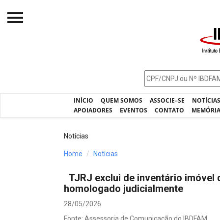
Início
O IBDFAM
Notícias
INÍCIO
QUEM SOMOS
ASSOCIE–SE
NOTÍCIA
Artigos
APOIADORES
EVENTOS
CONTATO
MEMÓRI
Publicações
Notícias
Jurisprudência
Home
Notícias
Pós-Graduação
TJRJ exclui de inventário imóvel
Eleições
homologado judicialmente
Processos - IBDFAM
28/05/2026
Fonte: Assessoria de Comunicação do IBDFAM