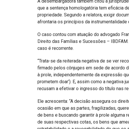
A desembargadora também citou a jurisprudênc
que a sentença homologatória tem eficácia de
propriedade. Segundo a relatora, exigir docu
afrontaria os princípios da instrumentalidade
O caso contou com atuação do advogado Franc
Direito das Famílias e Sucessões – IBDFAM. 
caso é recorrente.
“Trata-se da reiterada negativa de se ver rec
firmado pelos cônjuges em sede de acordo de
à prole, independentemente da expressão que
prometem doar’). E, assim como a negativa jud
recusam a efetivar o ingresso do título nas r
Ele acrescenta: “A decisão assegura os dire
ocasião em que as partes, fragilizadas, quer
de bens e buscando garantir à prole alguma r
de suas respectivas cotas, os bens que am
retratabilidade e a revogabilidade do que se a