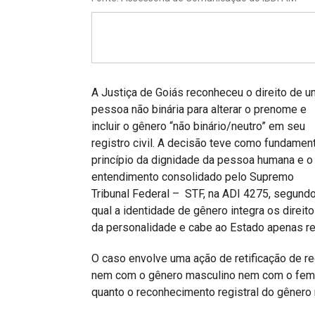
Projetos do IBDFAM
Eventos / Lives
Covid-19
Alienação Parental
A Justiça de Goiás reconheceu o direito de 
pessoa não binária para alterar o prenome e
Encontre um Escritório
incluir o gênero “não binário/neutro” em seu
registro civil. A decisão teve como fundamen
Convênios
princípio da dignidade da pessoa humana e o
IBDFAM Educacional
entendimento consolidado pelo Supremo
Tribunal Federal – STF, na ADI 4275, segund
Newsletter
qual a identidade de gênero integra os direit
da personalidade e cabe ao Estado apenas rec
Acessibilidade
O caso envolve uma ação de retificação de reg
Equipe
nem com o gênero masculino nem com o femin
Fale Conosco
quanto o reconhecimento registral do gênero 