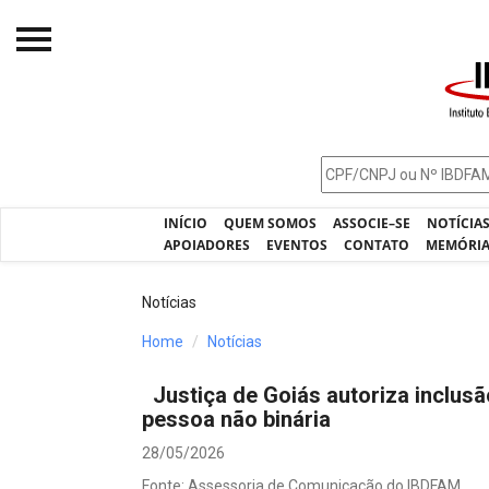
Início
O IBDFAM
Notícias
INÍCIO
QUEM SOMOS
ASSOCIE–SE
NOTÍCIA
Artigos
APOIADORES
EVENTOS
CONTATO
MEMÓRI
Publicações
Notícias
Jurisprudência
Home
Notícias
Pós-Graduação
Justiça de Goiás autoriza inclusã
Eleições
pessoa não binária
Processos - IBDFAM
28/05/2026
Fonte: Assessoria de Comunicação do IBDFAM