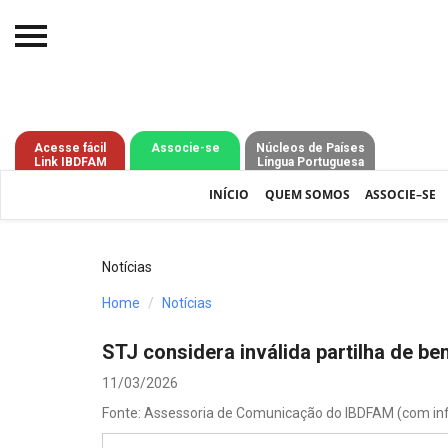
Início
O IBDFAM
Acesse fácil
Associe-se
Núcleos de Países
Link IBDFAM
Língua Portuguesa
Notícias
INÍCIO
QUEM SOMOS
ASSOCIE–SE
Artigos
Publicações
Notícias
Jurisprudência
Home
Notícias
Pós-Graduação
STJ considera inválida partilha de ben
Eleições
11/03/2026
Fonte: Assessoria de Comunicação do IBDFAM (com i
Processos - IBDFAM