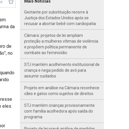
Mais Notícias
to
Gestante por substituição recorre à
Justiça dos Estados Unidos após se
sem
recusar a abortar bebê com cardiopatia
Turma da
Câmara: projetos de lei ampliam
proteção a mulheres vítimas de violência
bro de
e propõem política permanente de
ão”, no
combate ao feminicídio
STJ mantém acolhimento institucional de
criança e nega pedido de avó para
, quando
assumir cuidados
arido
Projeto em análise na Câmara reconhece
cães e gatos como sujeitos de direitos
eresse
STJ mantém crianças provisoriamente
e eles.
com família acolhedora após saída do
programa
por
Projeto de lei prevê análise de medidas