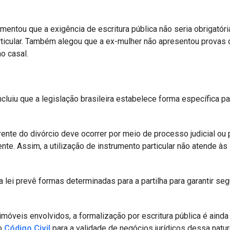
mentou que a exigência de escritura pública não seria obrigatóri
particular. Também alegou que a ex-mulher não apresentou provas
ao casal.
ncluiu que a legislação brasileira estabelece forma específica pa
rente do divórcio deve ocorrer por meio de processo judicial ou 
ente. Assim, a utilização de instrumento particular não atende às
 a lei prevê formas determinadas para a partilha para garantir se
móveis envolvidos, a formalização por escritura pública é ainda
no
Código Civil
para a validade de negócios jurídicos dessa natur