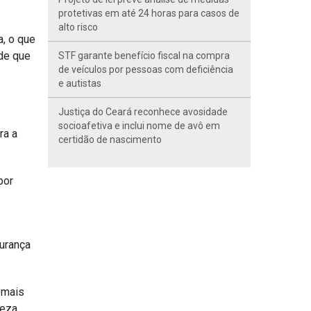
protetivas em até 24 horas para casos de
alto risco
a, o que
 de que
STF garante benefício fiscal na compra
de veículos por pessoas com deficiência
e autistas
Justiça do Ceará reconhece avosidade
socioafetiva e inclui nome de avô em
ra a
certidão de nascimento
por
gurança
 mais
eza.