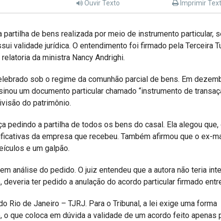
Ouvir Texto
Imprimir Tex
a partilha de bens realizada por meio de instrumento particular, 
ssui validade jurídica. O entendimento foi firmado pela Terceira 
relatoria da ministra Nancy Andrighi.
elebrado sob o regime da comunhão parcial de bens. Em dezem
assinou um documento particular chamado “instrumento de transaç
ivisão do patrimônio.
ça pedindo a partilha de todos os bens do casal. Ela alegou que
nificativas da empresa que recebeu. Também afirmou que o ex-m
eículos e um galpão.
em análise do pedido. O juiz entendeu que a autora não teria int
 deveria ter pedido a anulação do acordo particular firmado entr
do Rio de Janeiro – TJRJ. Para o Tribunal, a lei exige uma forma
o, o que coloca em dúvida a validade de um acordo feito apenas 