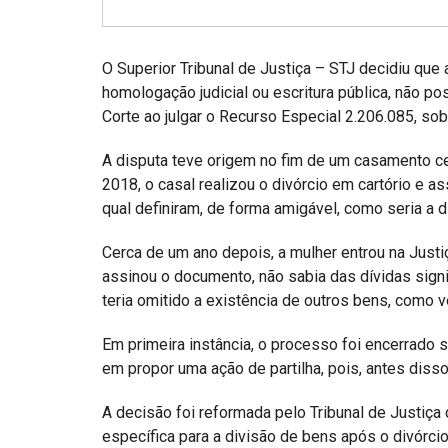
Projetos do IBDFAM
Eventos / Lives
O Superior Tribunal de Justiça – STJ decidiu que 
Covid-19
homologação judicial ou escritura pública, não po
Corte ao julgar o Recurso Especial 2.206.085, sob 
Alienação Parental
A disputa teve origem no fim de um casamento c
Encontre um Escritório
2018, o casal realizou o divórcio em cartório e 
Convênios
qual definiram, de forma amigável, como seria a d
IBDFAM Educacional
Cerca de um ano depois, a mulher entrou na Justi
assinou o documento, não sabia das dívidas sig
Newsletter
teria omitido a existência de outros bens, como v
Acessibilidade
Em primeira instância, o processo foi encerrado s
Equipe
em propor uma ação de partilha, pois, antes disso,
Fale Conosco
A decisão foi reformada pelo Tribunal de Justiça 
específica para a divisão de bens após o divórci