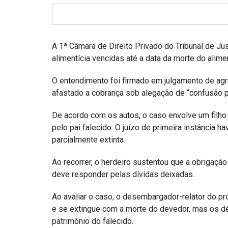
Projetos do IBDFAM
Eventos / Lives
Covid-19
A 1ª Câmara de Direito Privado do Tribunal de J
alimentícia vencidas até a data da morte do ali
Alienação Parental
O entendimento foi firmado em julgamento de agra
Encontre um Escritório
afastado a cobrança sob alegação de “confusão pat
Convênios
De acordo com os autos, o caso envolve um filho
IBDFAM Educacional
pelo pai falecido. O juízo de primeira instância h
parcialmente extinta.
Newsletter
Ao recorrer, o herdeiro sustentou que a obrigação
Acessibilidade
deve responder pelas dívidas deixadas.
Equipe
Ao avaliar o caso, o desembargador-relator do p
Fale Conosco
e se extingue com a morte do devedor, mas os dé
patrimônio do falecido.