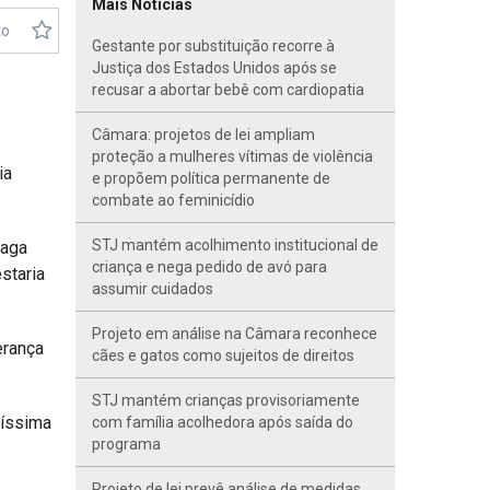
Mais Notícias
to
Gestante por substituição recorre à
Justiça dos Estados Unidos após se
recusar a abortar bebê com cardiopatia
Câmara: projetos de lei ampliam
proteção a mulheres vítimas de violência
ia
e propõem política permanente de
combate ao feminicídio
STJ mantém acolhimento institucional de
paga
criança e nega pedido de avó para
staria
assumir cuidados
Projeto em análise na Câmara reconhece
erança
cães e gatos como sujeitos de direitos
STJ mantém crianças provisoriamente
líssima
com família acolhedora após saída do
programa
Projeto de lei prevê análise de medidas