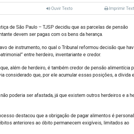
Ouvir Texto
Imprimir Tex
ustiça de São Paulo – TJSP decidiu que as parcelas de pensão
mentante devem ser pagas com os bens da herança.
vo de instrumento, no qual o Tribunal reformou decisão que hav
rimonial” entre herdeiro, inventariante e credor.
 que, além de herdeiro, é também credor de pensão alimentícia 
avia considerado que, por ele acumular essas posições, a dívida e
 não poderia ser afastada, já que existem outros herdeiros e a h
rocesso destacou que a obrigação de pagar alimentos é persona
bitos anteriores ao óbito permanecem exigíveis, limitados ao