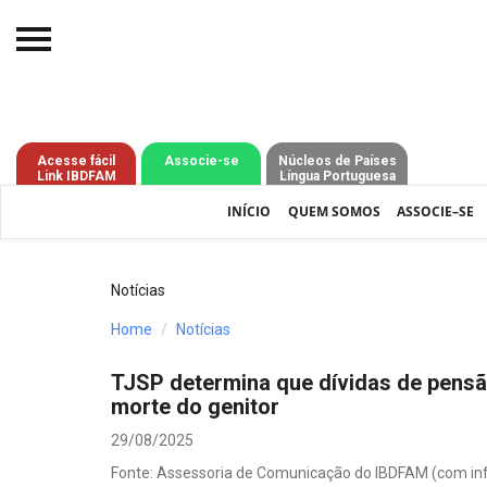
Início
O IBDFAM
Acesse fácil
Associe-se
Núcleos de Países
Link IBDFAM
Língua Portuguesa
Notícias
INÍCIO
QUEM SOMOS
ASSOCIE–SE
Artigos
Publicações
Notícias
Jurisprudência
Home
Notícias
Pós-Graduação
TJSP determina que dívidas de pensão
morte do genitor
Eleições
29/08/2025
Processos - IBDFAM
Fonte: Assessoria de Comunicação do IBDFAM (com i