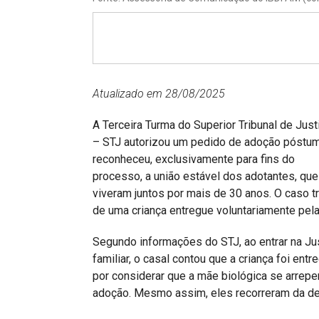
Projetos do IBDFAM
Eventos / Lives
Covid-19
Alienação Parental
Atualizado em 28/08/2025
Encontre um Escritório
A Terceira Turma do Superior Tribunal de Just
– STJ autorizou um pedido de adoção póstu
Convênios
reconheceu, exclusivamente para fins do
processo, a união estável dos adotantes, que
IBDFAM Educacional
viveram juntos por mais de 30 anos. O caso tr
Newsletter
de uma criança entregue voluntariamente pela
Acessibilidade
Segundo informações do STJ, ao entrar na Ju
familiar, o casal contou que a criança foi ent
Equipe
por considerar que a mãe biológica se arrepe
Fale Conosco
adoção. Mesmo assim, eles recorreram da de