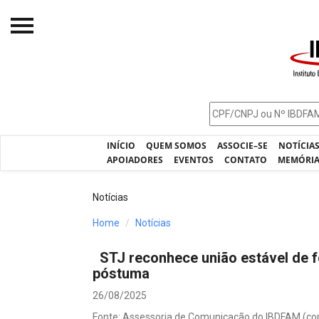
Início
O IBDFAM
Notícias
INÍCIO
QUEM SOMOS
ASSOCIE–SE
NOTÍCIA
Artigos
APOIADORES
EVENTOS
CONTATO
MEMÓRI
Publicações
Notícias
Jurisprudência
Home
Notícias
Pós-Graduação
STJ reconhece união estável de f
Eleições
póstuma
Processos - IBDFAM
26/08/2025
Fonte: Assessoria de Comunicação do IBDFAM (co