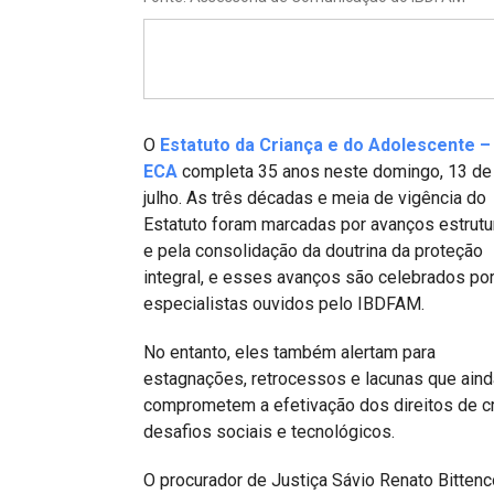
Projetos do IBDFAM
Eventos / Lives
Covid-19
Alienação Parental
O
Estatuto da Criança e do Adolescente –
ECA
completa 35 anos neste domingo, 13 de
Encontre um Escritório
julho. As três décadas e meia de vigência do
Estatuto foram marcadas por avanços estrutu
Convênios
e pela consolidação da doutrina da proteção
IBDFAM Educacional
integral, e esses avanços são celebrados po
especialistas ouvidos pelo IBDFAM.
Newsletter
No entanto, eles também alertam para
Acessibilidade
estagnações, retrocessos e lacunas que aind
comprometem a efetivação dos direitos de c
Equipe
desafios sociais e tecnológicos.
Fale Conosco
O procurador de Justiça Sávio Renato Bittenc