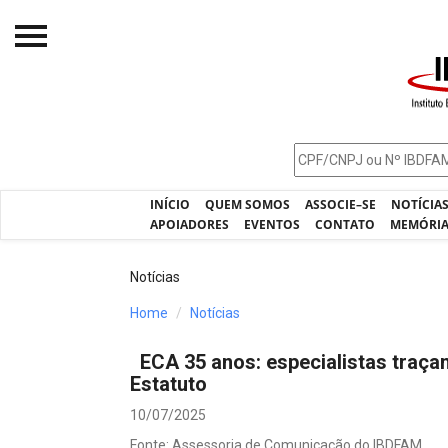
Início
O IBDFAM
Notícias
INÍCIO
QUEM SOMOS
ASSOCIE–SE
NOTÍCIA
Artigos
APOIADORES
EVENTOS
CONTATO
MEMÓRI
Publicações
Notícias
Jurisprudência
Home
Notícias
Pós-Graduação
ECA 35 anos: especialistas traça
Eleições
Estatuto
Processos - IBDFAM
10/07/2025
Fonte: Assessoria de Comunicação do IBDFAM