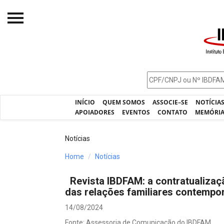
Início
O IBDFAM
Notícias
INÍCIO
QUEM SOMOS
ASSOCIE–SE
NOTÍCIA
Artigos
APOIADORES
EVENTOS
CONTATO
MEMÓRI
Publicações
Notícias
Jurisprudência
Home
Notícias
Pós-Graduação
Revista IBDFAM: a contratualizaç
Eleições
das relações familiares contempo
Processos - IBDFAM
14/08/2024
Fonte: Assessoria de Comunicação do IBDFAM