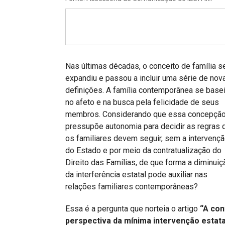
Projetos do IBDFAM
Eventos / Lives
Covid-19
Alienação Parental
Nas últimas décadas, o conceito de família s
expandiu e passou a incluir uma série de nov
Encontre um Escritório
definições. A família contemporânea se base
no afeto e na busca pela felicidade de seus
Convênios
membros. Considerando que essa concepçã
IBDFAM Educacional
pressupõe autonomia para decidir as regras 
os familiares devem seguir, sem a intervenç
Newsletter
do Estado e por meio da contratualização do
Direito das Famílias, de que forma a diminuiç
Acessibilidade
da interferência estatal pode auxiliar nas
Equipe
relações familiares contemporâneas?
Fale Conosco
Essa é a pergunta que norteia o artigo
“A cont
perspectiva da mínima intervenção estata