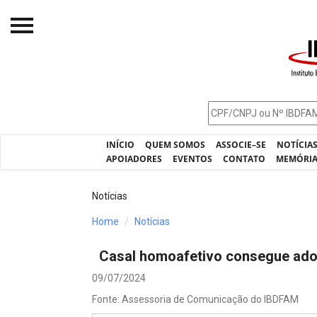
Início
O IBDFAM
Notícias
INÍCIO
QUEM SOMOS
ASSOCIE–SE
NOTÍCIA
Artigos
APOIADORES
EVENTOS
CONTATO
MEMÓRI
Publicações
Notícias
Jurisprudência
Home
Notícias
Pós-Graduação
Casal homoafetivo consegue adot
Eleições
09/07/2024
Processos - IBDFAM
Fonte: Assessoria de Comunicação do IBDFAM