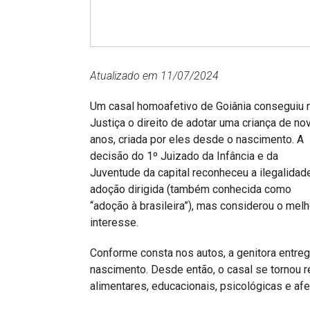
Projetos do IBDFAM
Eventos / Lives
Covid-19
Atualizado em 11/07/2024
Alienação Parental
Um casal homoafetivo de Goiânia conseguiu 
Encontre um Escritório
Justiça o direito de adotar uma criança de no
anos, criada por eles desde o nascimento. A
Convênios
decisão do 1º Juizado da Infância e da
IBDFAM Educacional
Juventude da capital reconheceu a ilegalidad
adoção dirigida (também conhecida como
Newsletter
“adoção à brasileira”), mas considerou o melh
interesse.
Acessibilidade
Conforme consta nos autos, a genitora entre
Equipe
nascimento. Desde então, o casal se tornou 
Fale Conosco
alimentares, educacionais, psicológicas e afe