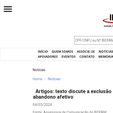
Início
O IBDFAM
Notícias
INÍCIO
QUEM SOMOS
ASSOCIE–SE
NOTÍCIA
Artigos
APOIADORES
EVENTOS
CONTATO
MEMÓRI
Publicações
Notícias
Jurisprudência
Home
Notícias
Pós-Graduação
Artigos: texto discute a exclusã
Eleições
abandono afetivo
Processos - IBDFAM
04/03/2024
Fonte: Assessoria de Comunicação do IBDFAM