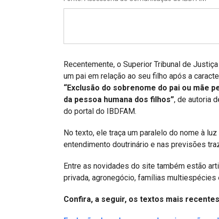
Projetos do IBDFAM
Eventos / Lives
Covid-19
Alienação Parental
Recentemente, o Superior Tribunal de Justi
um pai em relação ao seu filho após a caract
Encontre um Escritório
“Exclusão do sobrenome do pai ou mãe pe
da pessoa humana dos filhos”
, de autoria
Convênios
do portal do IBDFAM.
IBDFAM Educacional
No texto, ele traça um paralelo do nome à lu
Newsletter
entendimento doutrinário e nas previsões traz
Acessibilidade
Entre as novidades do site também estão art
privada, agronegócio, famílias multiespécies 
Equipe
Confira, a seguir, os textos mais recentes
Fale Conosco