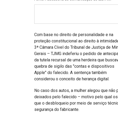
Projetos do IBDFAM
Eventos / Lives
Covid-19
Alienação Parental
Com base no direito de personalidade e na
proteção constitucional ao direito à intimidade
Encontre um Escritório
3ª Câmara Cível do Tribunal de Justiça de Mi
Gerais – TJMG indeferiu o pedido de antecip
Convênios
da tutela recursal de uma herdeira que busca
IBDFAM Educacional
quebra de sigilo das "contas e dispositivos
Apple" do falecido. A sentença também
Newsletter
considerou o conceito de herança digital.
Acessibilidade
No caso dos autos, a mulher alegou que não 
deixados pelo falecido – motivo pelo qual o
Equipe
que o desbloqueio por meio de serviço técni
Fale Conosco
segurança do fabricante.