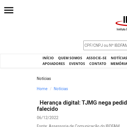
Início
O IBDFAM
Notícias
INÍCIO
QUEM SOMOS
ASSOCIE–SE
NOTÍCIA
Artigos
APOIADORES
EVENTOS
CONTATO
MEMÓRI
Publicações
Notícias
Jurisprudência
Home
Notícias
Pós-Graduação
Herança digital: TJMG nega pedid
Eleições
falecido
Processos - IBDFAM
06/12/2022
Fonte: Assessoria de Comunicação do IBDFAM