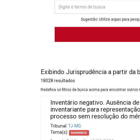
Projetos do IBDFAM
Eventos / Lives
Sugestão: Utilize aspas para pesqu
Covid-19
Alienação Parental
Encontre um Escritório
Convênios
Exibindo Jurisprudência a partir da 
IBDFAM Educacional
18028 resultados
Newsletter
Redefina os filtros de busca acima para encontrar outros 
Inventário negativo. Ausência d
Acessibilidade
inventariante para representaçã
Equipe
processo sem resolução do mér
Tribunal:
TJ-MG
Fale Conosco
Tema(s):
Inventário