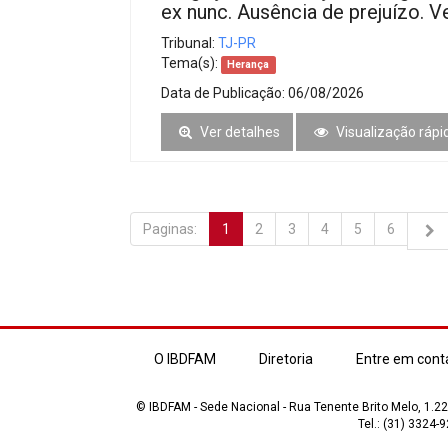
ex nunc. Ausência de prejuízo. V
Tribunal:
TJ-PR
Tema(s):
Herança
Data de Publicação:
06/08/2026
Ver detalhes
Visualização rápi
Paginas:
1
2
3
4
5
6
O IBDFAM
Diretoria
Entre em cont
© IBDFAM - Sede Nacional - Rua Tenente Brito Melo, 1.223
Tel.: (31) 3324-