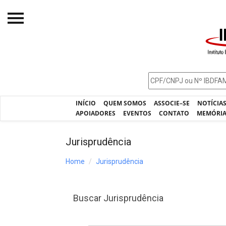
Início
O IBDFAM
Notícias
INÍCIO
QUEM SOMOS
ASSOCIE–SE
NOTÍCIA
Artigos
APOIADORES
EVENTOS
CONTATO
MEMÓRI
Publicações
Jurisprudência
Jurisprudência
Home
Jurisprudência
Pós-Graduação
Eleições
Buscar Jurisprudência
Processos - IBDFAM