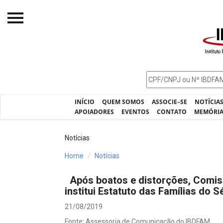
Início
O IBDFAM
Notícias
INÍCIO
QUEM SOMOS
ASSOCIE–SE
NOTÍCIA
Artigos
APOIADORES
EVENTOS
CONTATO
MEMÓRI
Publicações
Notícias
Jurisprudência
Home
Notícias
Pós-Graduação
Após boatos e distorções, Comis
Eleições
institui Estatuto das Famílias do S
Processos - IBDFAM
21/08/2019
Fonte: Assessoria de Comunicação do IBDFAM