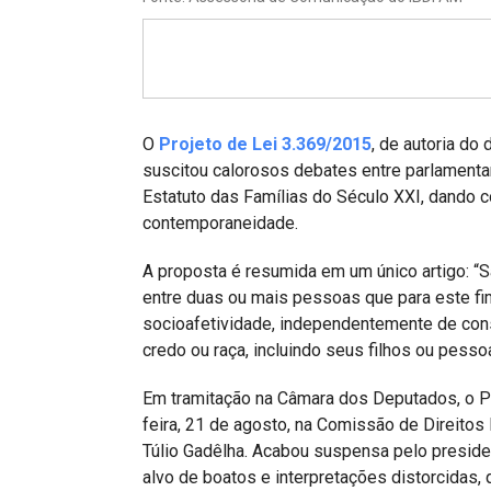
Projetos do IBDFAM
Eventos / Lives
Covid-19
Alienação Parental
O
Projeto de Lei 3.369/2015
, de autoria do
suscitou calorosos debates entre parlamenta
Encontre um Escritório
Estatuto das Famílias do Século XXI, dando c
contemporaneidade.
Convênios
A proposta é resumida em um único artigo: “
IBDFAM Educacional
entre duas ou mais pessoas que para este fi
Newsletter
socioafetividade, independentemente de consa
credo ou raça, incluindo seus filhos ou pess
Acessibilidade
Em tramitação na Câmara dos Deputados, o Pr
Equipe
feira, 21 de agosto, na Comissão de Direito
Fale Conosco
Túlio Gadêlha. Acabou suspensa pelo presid
alvo de boatos e interpretações distorcidas