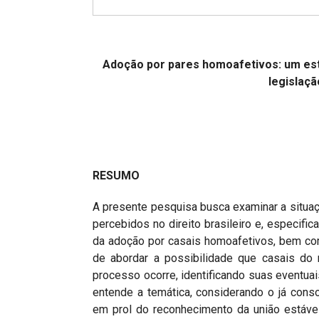
Projetos do IBDFAM
Eventos / Lives
Covid-19
Adoção por pares homoafetivos: um est
legislaçã
Alienação Parental
Encontre um Escritório
Convênios
RESUMO
IBDFAM Educacional
Newsletter
A presente pesquisa busca examinar a situaçã
percebidos no direito brasileiro e, especif
Acessibilidade
da adoção por casais homoafetivos, bem co
de abordar a possibilidade que casais d
Equipe
processo ocorre, identificando suas eventuai
Fale Conosco
entende a temática, considerando o já cons
em prol do reconhecimento da união estáv