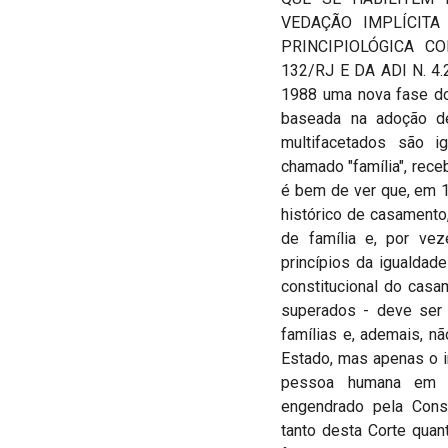
VEDAÇÃO IMPLÍCITA
PRINCIPIOLÓGICA C
132/RJ E DA ADI N. 4.27
1988 uma nova fase do
baseada na adoção de
multifacetados são i
chamado "família", rece
é bem de ver que, em 1
histórico de casamento
de família e, por ve
princípios da igualda
constitucional do cas
superados - deve ser 
famílias e, ademais, nã
Estado, mas apenas o i
pessoa humana em su
engendrado pela Const
tanto desta Corte quan