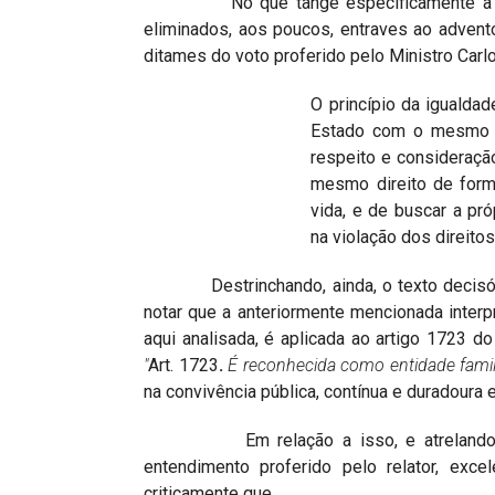
No que tange especificamente à atuaç
eliminados, aos poucos, entraves ao adven
ditames do voto proferido pelo Ministro Carlo
O princípio da iguald
Estado com o mesmo r
respeito e consideraçã
mesmo direito de form
vida, e de buscar a pró
na violação dos direitos
Destrinchando, ainda, o texto decisório c
notar que a anteriormente mencionada inter
aqui analisada, é aplicada ao artigo 1723 do
"
Art. 1723
.
É reconhecida como entidade famil
na convivência pública, contínua e duradoura 
Em relação a isso, e atrelando tal pe
entendimento proferido pelo relator, excel
criticamente que