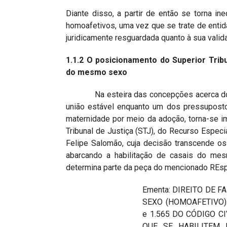
Diante disso, a partir de então se torna in
homoafetivos, uma vez que se trate de entida
juridicamente resguardada quanto à sua valid
1.1.2 O posicionamento do Superior Tri
do mesmo sexo
Na esteira das concepções acerca dos dir
união estável enquanto um dos pressuposto
maternidade por meio da adoção, torna-se i
Tribunal de Justiça (STJ), do Recurso Especia
Felipe Salomão, cuja decisão transcende o
abarcando a habilitação de casais do me
determina parte da peça do mencionado REsp
Ementa: DIREITO DE 
SEXO (HOMOAFETIVO). 
e 1.565 DO CÓDIGO C
QUE SE HABILITEM