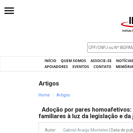
Início
O IBDFAM
Notícias
INÍCIO
QUEM SOMOS
ASSOCIE–SE
NOTÍCIA
Artigos
APOIADORES
EVENTOS
CONTATO
MEMÓRI
Publicações
Artigos
Jurisprudência
Home
Artigos
Pós-Graduação
Adoção por pares homoafetivos:
Eleições
familiares à luz da legislação e da
Processos - IBDFAM
Autor:
Gabriel Araújo Monteles
| Data de pu