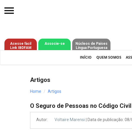
Início
O IBDFAM
Acesse fácil
Associe-se
Núcleos de Países
Link IBDFAM
Língua Portuguesa
Notícias
INÍCIO
QUEM SOMOS
AS
Artigos
Publicações
Artigos
Jurisprudência
Home
Artigos
Pós-Graduação
O Seguro de Pessoas no Código Civil
Eleições
Autor:
Voltaire Marensi
| Data de publicação: 08
Processos - IBDFAM