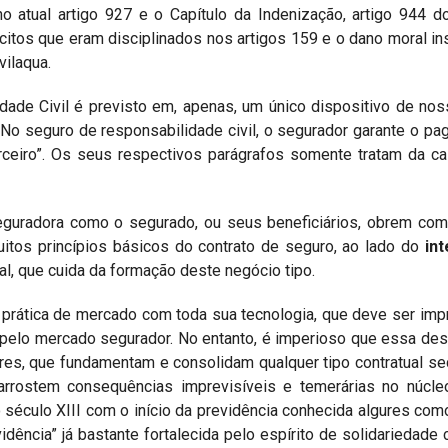
 no atual artigo 927 e o Capítulo da Indenização, artigo 944 
lícitos que eram disciplinados nos artigos 159 e o dano moral in
vilaqua.
dade Civil é previsto em, apenas, um único dispositivo de nos
to: “No seguro de responsabilidade civil, o segurador garante o p
ceiro”. Os seus respectivos parágrafos somente tratam da ca
seguradora como o segurado, ou seus beneficiários, obrem co
uitos princípios básicos do contrato de seguro, ao lado do
int
gal, que cuida da formação deste negócio tipo.
 prática de mercado com toda sua tecnologia, que deve ser im
o pelo mercado segurador. No entanto, é imperioso que essa de
lares, que fundamentam e consolidam qualquer tipo contratual sec
 arrostem consequências imprevisíveis e temerárias no núcle
o século XIII com o início da previdência conhecida algures co
vidência” já bastante fortalecida pelo espírito de solidariedade