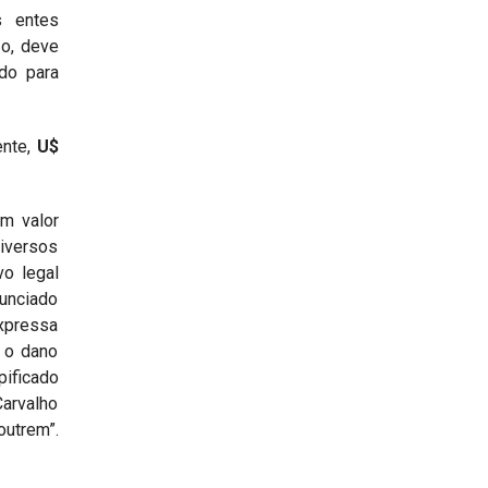
s entes
zo, deve
do para
ente,
U$
um valor
iversos
vo legal
nunciado
expressa
, o dano
pificado
Carvalho
outrem”.