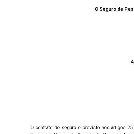
Projetos do IBDFAM
O Seguro de Pess
Eventos / Lives
Covid-19
Alienação Parental
Encontre um Escritório
A
Convênios
IBDFAM Educacional
Newsletter
Acessibilidade
Equipe
Fale Conosco
O contrato de seguro é previsto nos artigos 75