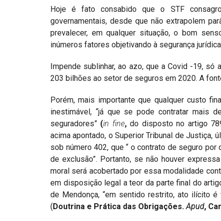
Hoje é fato consabido que o STF consagro
governamentais, desde que não extrapolem parâ
prevalecer, em qualquer situação, o bom sens
inúmeros fatores objetivando à segurança jurídi
Impende sublinhar, ao azo, que a Covid -19, só 
203 bilhões ao setor de seguros em 2020. A font
Porém, mais importante que qualquer custo fina
inestimável, “já que se pode contratar mai
seguradores”
(
in fine
,
do disposto no artigo 78
acima apontado, o Superior Tribunal de Justiça, 
sob número 402, que “ o contrato de seguro por
de exclusão”. Portanto, se não houver expressa 
moral será acobertado por essa modalidade contra
em disposição legal a teor da parte final do art
de Mendonça, “em sentido restrito, ato ilícito 
(
Doutrina e Prática das Obrigações.
Apud
, Ca