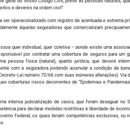
rte geral do nosso Código Civil, prevê às pessoas naturais, q
eitos e deveres na ordem civil”.
a ser operacionalizado com registro de acentuada e extrema pr
eadamente àquelas seguradoras que comercializam precipuamen
ssoa quer individual, quer coletiva – aonde existe uma associa
esponsável por contratar uma cobertura de seguros para um 
 pessoa física (natural), quanto jurídica, que deverá inter
mente com a seguradora podendo acumular a condição de benef
o Decreto-Lei número 73/66 com suas inúmeras alterações). Via d
suas coberturas riscos decorrentes de “Epidemias e Pandemia
uma intensa judicialização de casos, que foram desaguar no 
etência para declarar medidas restritivas à liberdade de locom
overno Federal, os quais teriam competências exclusivas, ou n
s.