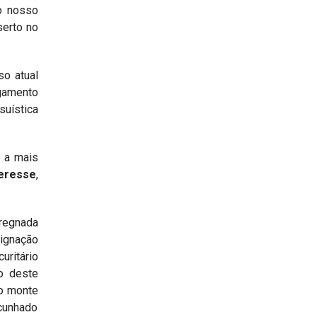
do nosso
serto no
so atual
agamento
suística
m a mais
eresse
,
pregnada
signação
uritário
o deste
mo monte
 cunhado