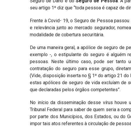
Seguro de Dano e do
Seguro de Pessoa
. A pa
seu artigo 1º diz que “toda pessoa é capaz de dir
Frente à Covid- 19, o Seguro de Pessoa passou 
e relevância junto ao mercado segurador, nom
modalidade de cobertura securitária.
De uma maneira geral, a apólice de seguro de pe
exemplo -, o estipulante do seguro é alguém r
pessoas. Neste último caso, pode ser tanto uma
contratação do seguro para esse grupo, direta
(Vide, disposição inserta no § 1º do artigo 21 d
estas apólices de seguro de vida excluíam de 
que declaradas pelos órgãos competentes”.
No início da disseminação desse vírus houve 
Tribunal Federal para saber de quem seria a comp
por parte dos Municípios, dos Estados, ou do G
impor tais atos referentes à circulação de pessoa