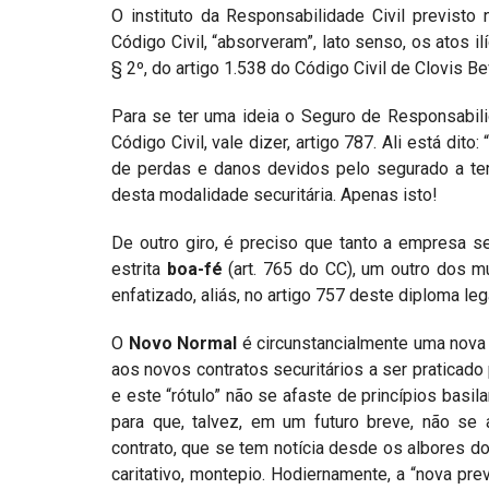
O instituto da Responsabilidade Civil previsto
Código Civil, “absorveram”, lato senso, os atos i
§ 2º, do artigo 1.538 do Código Civil de Clovis Be
Para se ter uma ideia o Seguro de Responsabili
Código Civil, vale dizer, artigo 787. Ali está di
de perdas e danos devidos pelo segurado a ter
desta modalidade securitária. Apenas isto!
De outro giro, é preciso que tanto a empresa 
estrita
boa-fé
(art. 765 do CC), um outro dos m
enfatizado, aliás, no artigo 757 deste diploma le
O
Novo Normal
é circunstancialmente uma nova
aos novos contratos securitários a ser praticad
e este “rótulo” não se afaste de princípios basi
para que, talvez, em um futuro breve, não se
contrato, que se tem notícia desde os albores d
caritativo, montepio. Hodiernamente, a “nova pre