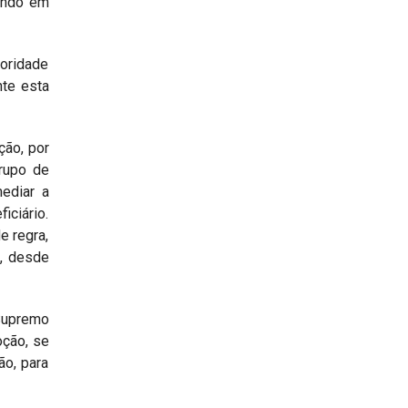
uando em
ioridade
te esta
ção, por
grupo de
mediar a
iciário.
e regra,
s, desde
Supremo
oção, se
ão, para