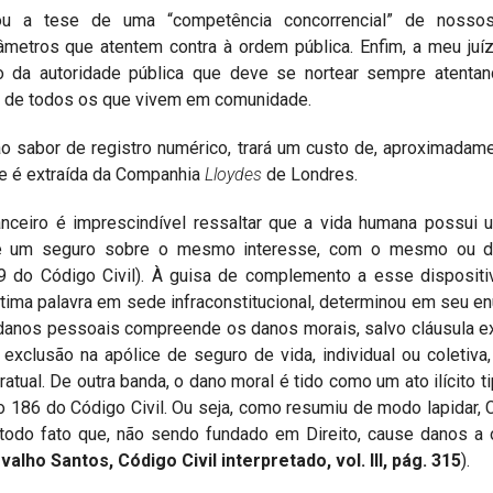
u a tese de uma “competência concorrencial” de nosso
metros que atentem contra à ordem pública. Enfim, a meu juí
o da autoridade pública que deve se nortear sempre atentan
ca de todos os que vivem em comunidade.
ao sabor de registro numérico, trará um custo de, aproximadam
e é extraída da Companhia
Lloydes
de Londres.
nceiro é imprescindível ressaltar que a vida humana possui 
s de um seguro sobre o mesmo interesse, com o mesmo ou d
9 do Código Civil). À guisa de complemento a esse dispositi
última palavra em sede infraconstitucional, determinou em seu e
 danos pessoais compreende os danos morais, salvo cláusula 
exclusão na apólice de seguro de vida, individual ou coletiva
tual. De outra banda, o dano moral é tido como um ato ilícito ti
igo 186 do Código Civil. Ou seja, como resumiu de modo lapidar, 
é todo fato que, não sendo fundado em Direito, cause danos a 
rvalho Santos, Código Civil interpretado, vol. III, pág. 315
).