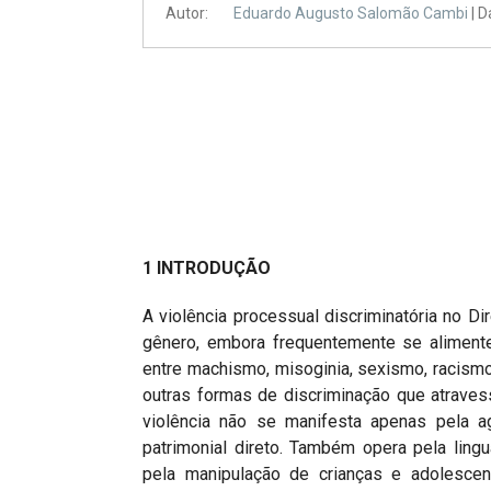
Projetos do IBDFAM
Autor:
Eduardo Augusto Salomão Cambi
| D
Eventos / Lives
Covid-19
Alienação Parental
Encontre um Escritório
Convênios
1 INTRODUÇÃO
IBDFAM Educacional
Newsletter
A violência processual discriminatória no Di
gênero, embora frequentemente se alimente
Acessibilidade
entre machismo, misoginia, sexismo, racismo
outras formas de discriminação que atraves
Equipe
violência não se manifesta apenas pela ag
Fale Conosco
patrimonial direto. Também opera pela ling
pela manipulação de crianças e adolescent