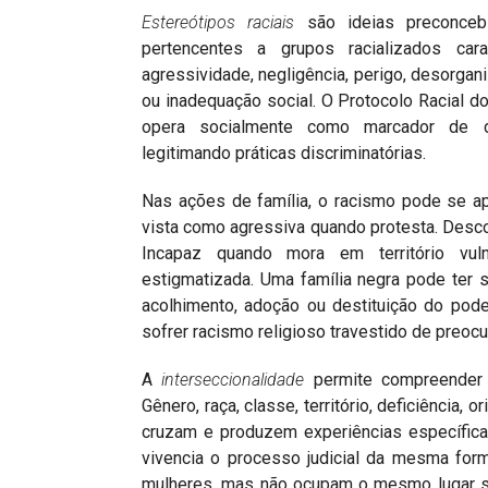
Estereótipos raciais
são ideias preconce
pertencentes a grupos racializados carac
agressividade, negligência, perigo, desorgan
ou inadequação social. O Protocolo Racial 
opera socialmente como marcador de de
legitimando práticas discriminatórias.
Nas ações de família, o racismo pode se a
vista como agressiva quando protesta. Desco
Incapaz quando mora em território vul
estigmatizada. Uma família negra pode ter
acolhimento, adoção ou destituição do pode
sofrer racismo religioso travestido de preoc
A
interseccionalidade
permite compreender 
Gênero, raça, classe, território, deficiência, 
cruzam e produzem experiências específicas
vivencia o processo judicial da mesma fo
mulheres, mas não ocupam o mesmo lugar s