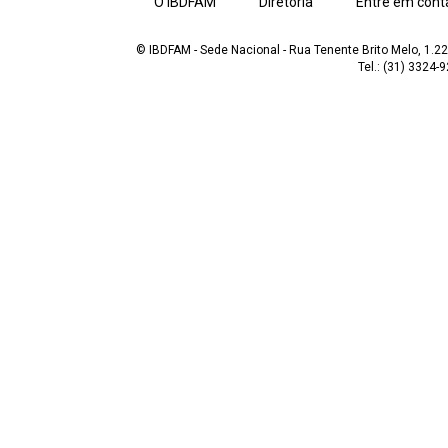
O IBDFAM
Diretoria
Entre em cont
© IBDFAM - Sede Nacional - Rua Tenente Brito Melo, 1.223
Tel.: (31) 3324-