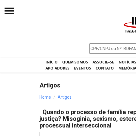
Início
O IBDFAM
Notícias
INÍCIO
QUEM SOMOS
ASSOCIE–SE
NOTÍCIA
Artigos
APOIADORES
EVENTOS
CONTATO
MEMÓRI
Publicações
Artigos
Jurisprudência
Home
Artigos
Pós-Graduação
Quando o processo de família re
Eleições
justiça? Misoginia, sexismo, ester
processual interseccional
Processos - IBDFAM