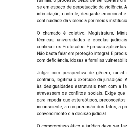
familiar, o processo deixa de ser apenas um
se em espaço de perpetuação da violência. 
intimidação, controle, desgaste emocional e
continuidade da violência por meios institucio
O chamado é coletivo. Magistratura, Minis
técnicas, universidades e escolas judicia
conhecer os Protocolos. É preciso aplicá-los.
Não basta falar em proteção integral. É prec
com deficiência, idosas e famílias vulnerabil
Julgar com perspectiva de gênero, racial 
contrário, legitima o exercício da jurisdição
às desigualdades estruturais nem com a fa
atravessam os conflitos sociais. Exige qu
para impedir que estereótipos, preconceitos 
inconsciente, a compreensão dos fatos, a p
convencimento e a decisão judicial.
O compromisso ético e jurídico deve ser f