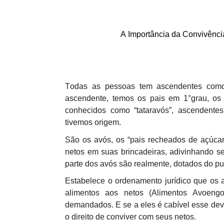
Projetos do IBDFAM
Eventos / Lives
A Importância da Convivênci
Covid-19
Alienação Parental
Encontre um Escritório
Todas as pessoas tem ascendentes como f
ascendente, temos os pais em 1°grau, o
Convênios
conhecidos como “tataravós”, ascendent
tivemos origem.
IBDFAM Educacional
São os avós, os “pais recheados de açúcar
Newsletter
netos em suas brincadeiras, adivinhando s
parte dos avós são realmente, dotados do pu
Acessibilidade
Estabelece o ordenamento jurídico que os 
Equipe
alimentos aos netos (Alimentos Avoeng
Fale Conosco
demandados. E se a eles é cabível esse dev
o direito de conviver com seus netos.