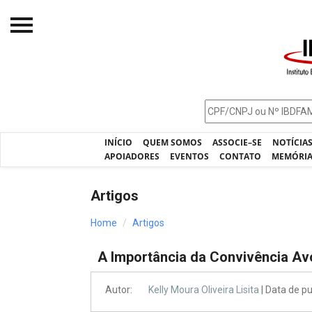
Início
O IBDFAM
Notícias
INÍCIO
QUEM SOMOS
ASSOCIE–SE
NOTÍCIA
Artigos
APOIADORES
EVENTOS
CONTATO
MEMÓRI
Publicações
Artigos
Jurisprudência
Home
Artigos
Pós-Graduação
A Importância da Convivência Avo
Eleições
Processos - IBDFAM
Autor:
Kelly Moura Oliveira Lisita
| Data de p