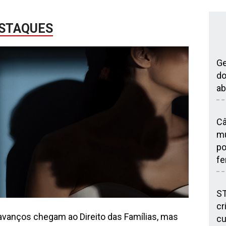
STAQUES
Ge
do
ab
Câ
mu
po
fe
ST
cr
avanços chegam ao Direito das Famílias, mas
cu