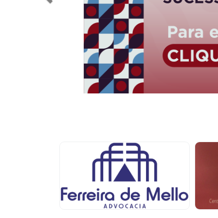
Projetos do IBDFAM
Crianças invisíveis
Eventos / Lives
Covid-19
Alienação Parental
Encontre um Escritório
Convênios
IBDFAM Educacional
Newsletter
Acessibilidade
Equipe
Fale Conosco