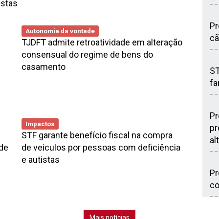
istas
Pr
Autonomia da vontade
cã
TJDFT admite retroatividade em alteração
consensual do regime de bens do
casamento
ST
fa
Pr
Impactos
pr
STF garante benefício fiscal na compra
al
ade
de veículos por pessoas com deficiência
e autistas
Pr
co
Mais notícias