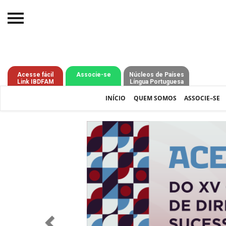
Início
O IBDFAM
Acesse fácil
Associe-se
Núcleos de Países
Link IBDFAM
Língua Portuguesa
Notícias
INÍCIO
QUEM SOMOS
ASSOCIE–SE
Artigos
Previous
Publicações
Jurisprudência
Pós-Graduação
Eleições
Processos - IBDFAM