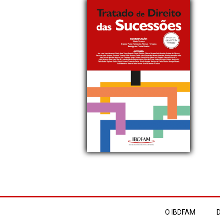
O IBDFAM
D